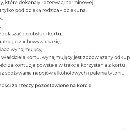
y, które dokonały rezerwacji terminowej
 tylko pod opieką rodzica – opiekuna,
k,
,
 zgłaszać do obsługi kortu,
uralnego zachowywania się,
iada wynajmujący,
łaściciela kortu, wynajmujący jest zobowiązany odkupić
i za kontuzje powstałe w trakcie korzystania z kortu,
az spożywania napojów alkoholowych i palenia tytoniu.
ści za rzeczy pozostawione na korcie