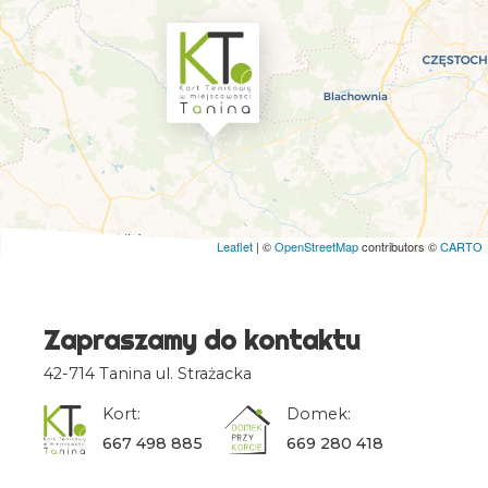
Leaflet
| ©
OpenStreetMap
contributors ©
CARTO
Zapraszamy do kontaktu
42-714 Tanina ul. Strażacka
Kort:
Domek:
667 498 885
669 280 418