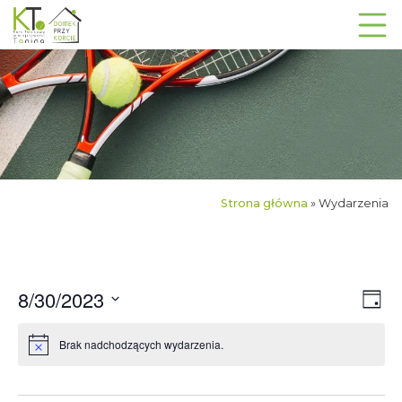
Strona główna
»
Wydarzenia
Na
8/30/2023
Wyd
Day
Vie
Wybierz
Wi
Nav
Brak nadchodzących wydarzenia.
datę.